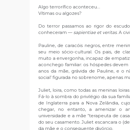
Algo terrorífico aconteceu…
Vítimas ou algozes?
Do terror passamos ao rigor do escudo
conheceram —
sapientiae et veritas
. A ci
Pauline, de caracóis negros, entre menin
seu meio sócio-cultural. Os pais, de c
muito a envergonha, incapaz de empatizar
aconchego familiar: os hóspedes devem s
anos da mãe, grávida de Pauline, e o n
social’ figurada no sobrenome, apenas m
Juliet, loira, como todas as meninas loira
Fá-lo à sombra do privilégio da sua famí
de Inglaterra para a Nova Zelândia, cu
chegar, no entanto, a amenizar o ambi
universidade e a mãe “terapeuta de casa
do seu casamento. Juliet escancara o (d
da mãe e o consequente divórcio.