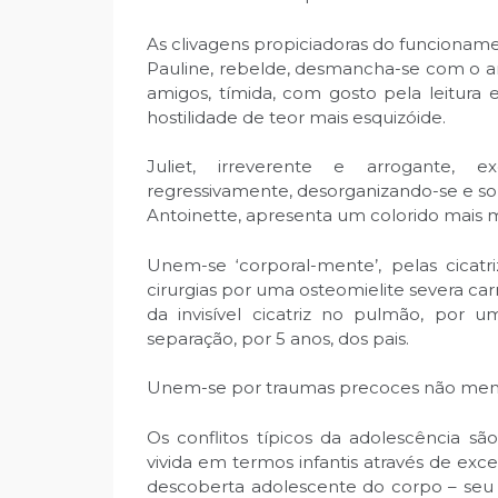
As clivagens propiciadoras do funcioname
Pauline, rebelde, desmancha-se com o am
amigos, tímida, com gosto pela leitura e
hostilidade de teor mais esquizóide.
Juliet, irreverente e arrogante, e
regressivamente, desorganizando-se e som
Antoinette, apresenta um colorido mais 
Unem-se ‘corporal-mente’, pelas cicatr
cirurgias por uma osteomielite severa carr
da invisível cicatriz no pulmão, por 
separação, por 5 anos, dos pais.
Unem-se por traumas precoces não menta
Os conflitos típicos da adolescência sã
vivida em termos infantis através de exces
descoberta adolescente do corpo – seu 