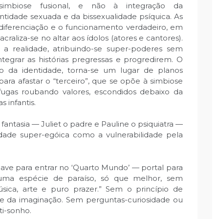
simbiose fusional, e não à integração da
ntidade sexuada e da bissexualidade psíquica. As
 diferenciação e o funcionamento verdadeiro, em
craliza-se no altar aos ídolos (atores e cantores).
realidade, atribuindo-se super-poderes sem
ntegrar as histórias pregressas e progredirem. O
ão da identidade, torna-se um lugar de planos
ara afastar o “terceiro”, que se opõe à simbiose
gas roubando valores, escondidos debaixo da
 infantis.
ntasia — Juliet o padre e Pauline o psiquiatra —
dade super-egóica como a vulnerabilidade pela
ave para entrar no ‘Quarto Mundo’ — portal para
ma espécie de paraíso, só que melhor, sem
ica, arte e puro prazer.” Sem o princípio de
ade da imaginação. Sem perguntas-curiosidade ou
ti-sonho.