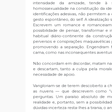
intensidade da amizade, tende à 
homossexualidade na constituição da ide
identificações adesivas, não permitem a
gesto espontâneo, do self. A idealização sa
Escrevem um romance e romanceiam a 
possibilidade de pensar, transformar e i
habitual diário-continente da construç
perversos e conspirações maquiavélicas p
promovendo a separação. Engendram fu
cama, como nas inconsequentes aventuras
Não concordam em discordar, matam na fa
e descartam, tanto a culpa pela morali
necessidade de apoio.
Vangloriam-se de terem descoberto a ch
as nuvens — que descrevem como “u
perguntas. Um paraíso absoluto de mús
realidade e, portanto, sem a possibilid
dúvidas-incerteza resta-lhes a tirania, o an