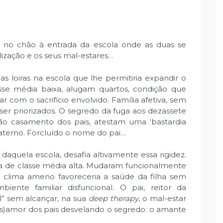
 no chão à entrada da escola onde as duas se
vilização e os seus mal-estares…
as loiras na escola que lhe permitiria expandir o
lasse média baixa, alugam quartos, condição que
 com o sacrifício envolvido. Família afetiva, sem
er priorizados. O segredo da fuga aos dezassete
ão casamento dos pais, atestam uma ‘bastardia
aterno. Forcluído o nome do pai…
s daquela escola, desafia altivamente essa rigidez.
lia de classe média alta. Mudaram funcionalmente
jo clima ameno favoreceria a saúde da filha sem
ente familiar disfuncional. O pai, reitor da
l” sem alcançar, na sua
deep therapy
, o mal-estar
es)amor dos pais desvelando o segredo: o amante