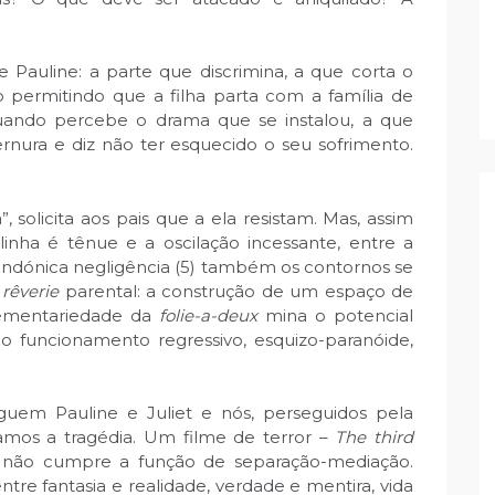
 Pauline: a parte que discrimina, a que corta o
o permitindo que a filha parta com a família de
uando percebe o drama que se instalou, a que
ernura e diz não ter esquecido o seu sofrimento.
, solicita aos pais que a ela resistam. Mas, assim
nha é tênue e a oscilação incessante, entre a
bandónica negligência (5) também os contornos se
e
rêverie
parental: a construção de um espaço de
lementariedade da
folie-a-deux
mina o potencial
funcionamento regressivo, esquizo-paranóide,
uem Pauline e Juliet e nós, perseguidos pela
amos a tragédia. Um filme de terror –
The third
” não cumpre a função de separação-mediação.
tre fantasia e realidade, verdade e mentira, vida