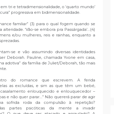
em tri e tetradimensionalidade, o ‘quarto mundo’
ucura” progressiva em bidimensionalidade.
mance familiar” (3) para o qual fogem quando se
a alteridade. ‘Vão-se embora pra Passárgada’…(4)
mens e/ou mulheres, reis e rainhas, enquanto a
esprezadas.
ntam-se e vão assumindo diversas identidades
 a ser Deborah. Pauline, chamada Yvone em casa,
lha adotiva” da família de Juliet/Deborah, tão mais
nte.
ntro do romance que escrevem. A ferida
 elas as excluídas, e sim as que têm um bebé,
e acasalamento enlouquecido e enlouquecedor –
oas e não quer parar…” Não quererá parar de agir
na sofrida roda da compulsão à repetição?
s partes psicóticas da mente a invadir
cas? O que deve ser atacado e aniquilado? A