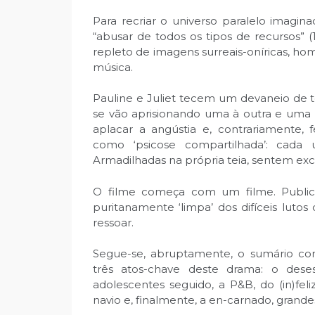
Para recriar o universo paralelo imagina
“abusar de todos os tipos de recursos” (
repleto de imagens surreais-oníricas, h
música.
Pauline e Juliet tecem um devaneio de te
se vão aprisionando uma à outra e uma
aplacar a angústia e, contrariamente
como ‘psicose compartilhada’: cada 
Armadilhadas na própria teia, sentem exc
O filme começa com um filme. Publicit
puritanamente ‘limpa’ dos difíceis lutos
ressoar.
Segue-se, abruptamente, o sumário con
três atos-chave deste drama: o dese
adolescentes seguido, a P&B, do (in)fel
navio e, finalmente, a en-carnado, grande