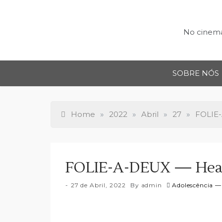
Skip
to
content
No cinema,
SOBRE NÓS
Home
»
2022
»
Abril
»
27
»
FOLIE-
FOLIE-A-DEUX — Heave
27 de Abril, 2022
By
admin
Adolescência —