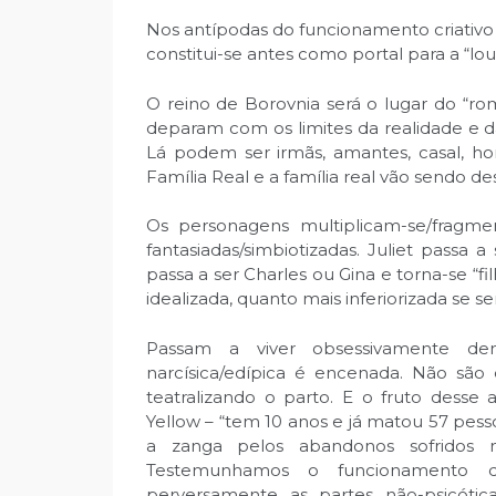
Nos antípodas do funcionamento criativo 
constitui-se antes como portal para a “lo
O reino de Borovnia será o lugar do “ro
deparam com os limites da realidade e d
Lá podem ser irmãs, amantes, casal, ho
Família Real e a família real vão sendo d
Os personagens multiplicam-se/fragme
fantasiadas/simbiotizadas. Juliet passa
passa a ser Charles ou Gina e torna-se “fi
idealizada, quanto mais inferiorizada se se
Passam a viver obsessivamente de
narcísica/edípica é encenada. Não são
teatralizando o parto. E o fruto dess
Yellow – “tem 10 anos e já matou 57 pess
a zanga pelos abandonos sofridos 
Testemunhamos o funcionamento da
perversamente as partes não-psicóti