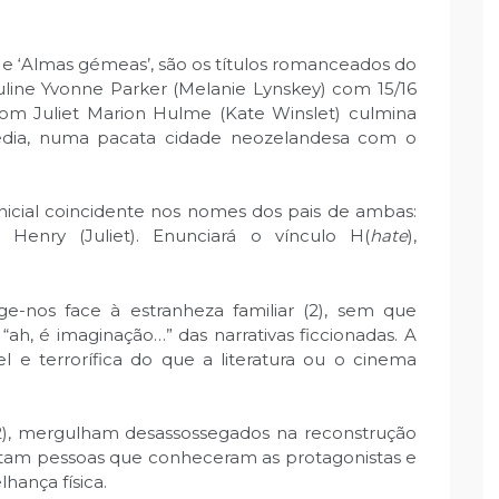
es’ e ‘Almas gémeas’, são os títulos romanceados do
auline Yvonne Parker (Melanie Lynskey) com 15/16
com Juliet Marion Hulme (Kate Winslet) culmina
gédia, numa pacata cidade neozelandesa com o
inicial coincidente nos nomes dos pais de ambas:
Henry (Juliet). Enunciará o vínculo H(
hate
),
ege-nos face à estranheza familiar (2), sem que
ah, é imaginação…” das narrativas ficcionadas. A
l e terrorífica do que a literatura ou o cinema
), mergulham desassossegados na reconstrução
evistam pessoas que conheceram as protagonistas e
hança física.