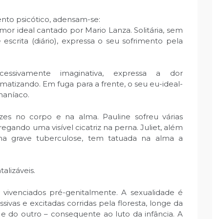
nto psicótico, adensam-se:
or ideal cantado por Mario Lanza. Solitária, sem
 escrita (diário), expressa o seu sofrimento pela
xcessivamente imaginativa, expressa a dor
atizando. Em fuga para a frente, o seu eu-ideal-
maníaco.
izes no corpo e na alma. Pauline sofreu várias
egando uma visível cicatriz na perna. Juliet, além
uma grave tuberculose, tem tatuada na alma a
lizáveis.
o vivenciados pré-genitalmente. A sexualidade é
sivas e excitadas corridas pela floresta, longe da
e do outro – consequente ao luto da infância. A