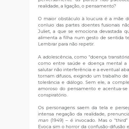
realidade, a ligação, o pensamento?
O maior obstáculo à loucura é a mãe de
conluio das partes doentes fusionais nã
Juliet, a que se emociona devastada q
alimenta a filha num gesto de sentida t
Lembrar para não repetir.
A adolescência, como “doença transitória”
como entre saúde e doença mental a li
salutar não interferência e a eventual a
tornam difusos, exigindo um trabalho d
tolerância e diálogo. Sem ele, a comp
amoroso do pensamento e acentua-se o 
conspiratório.
Os personagens saem da tela e perseg
intensa negação da realidade, prenunci
man
(1949) – é invocado. Mas o “third
Evoca sim o horror da confusão-difusão en