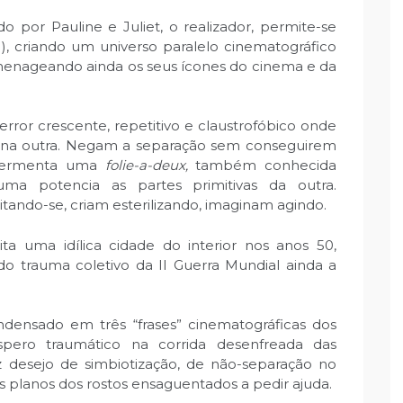
do por Pauline e Juliet, o realizador, permite-se
1), criando um universo paralelo cinematográfico
omenageando ainda os seus ícones do cinema e da
rror crescente, repetitivo e claustrofóbico onde
 na outra. Negam a separação sem conseguirem
, fermenta uma
folie-a-deux,
também conhecida
uma potencia as partes primitivas da outra.
itando-se, criam esterilizando, imaginam agindo.
a uma idílica cidade do interior nos anos 50,
 do trauma coletivo da II Guerra Mundial ainda a
densado em três “frases” cinematográficas dos
spero traumático na corrida desenfreada das
iz desejo de simbiotização, de não-separação no
s planos dos rostos ensaguentados a pedir ajuda.