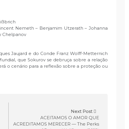
ißbrich
Vincent Nemeth – Benjamim Utzerath – Johanna
ey Chelpanov
acques Jaujard e do Conde Franz Wolff-Metternich
ndial, que Sokurov se debruça sobre a relação
rá o cenário para a reflexão sobre a proteção ou
Next Post
ACEITAMOS O AMOR QUE
ACREDITAMOS MERECER — The Perks