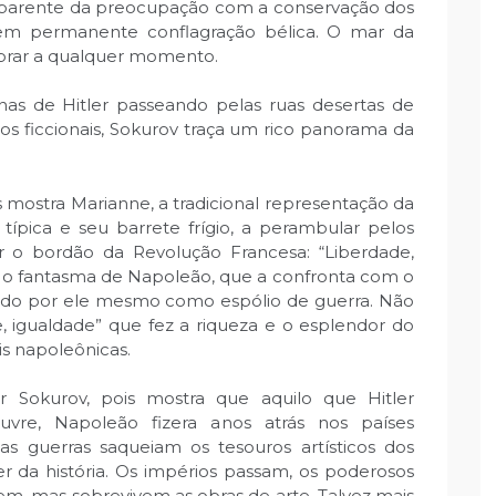
parente da preocupação com a conservação dos
m permanente conflagração bélica. O mar da
obrar a qualquer momento.
s de Hitler passeando pelas ruas desertas de
s ficcionais, Sokurov traça um rico panorama da
s mostra Marianne, a tradicional representação da
típica e seu barrete frígio, a perambular pelos
r o bordão da Revolução Francesa: “Liberdade,
o o fantasma de Napoleão, que a confronta com o
razido por ele mesmo como espólio de guerra. Não
de, igualdade” que fez a riqueza e o esplendor do
is napoleônicas.
r Sokurov, pois mostra que aquilo que Hitler
vre, Napoleão fizera anos atrás nos países
s guerras saqueiam os tesouros artísticos dos
er da história. Os impérios passam, os poderosos
cem, mas sobrevivem as obras de arte. Talvez mais