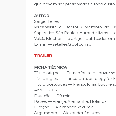
que devem ser preservados a todo custo.
AUTOR
Sérgio Telles
Psicanalista e Escritor \ Membro do D
Sapientiæ, São Paulo \ Autor de livros — en
Vol.3., Blucher — e artigos publicados em
E-mail — setelles@uol.com.br
TRAILER
FICHA TÉCNICA
Título original — Francofonia: le Louvre s
Título inglês — Francofonia: an elegy for
Título português — Francofonia: Louvre
Ano — 2015
Duração — 90 min
Países — França, Alemanha, Holanda
Direção — Alexander Sokurov
Argumento — Alexander Sokurov