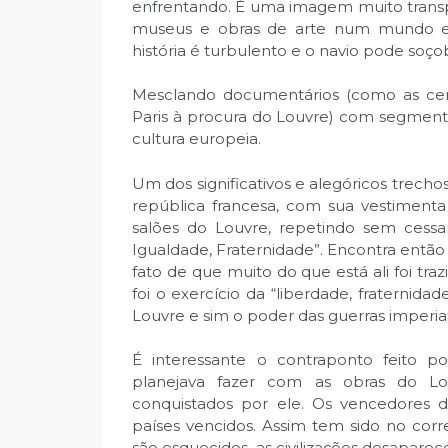
enfrentando. É uma imagem muito trans
museus e obras de arte num mundo e
história é turbulento e o navio pode soç
Mesclando documentários (como as cena
Paris à procura do Louvre) com segmento
cultura europeia.
Um dos significativos e alegóricos trecho
república francesa, com sua vestimenta 
salões do Louvre, repetindo sem cessa
Igualdade, Fraternidade”. Encontra entã
fato de que muito do que está ali foi t
foi o exercício da “liberdade, fraternida
Louvre e sim o poder das guerras imperia
É interessante o contraponto feito po
planejava fazer com as obras do Lou
conquistados por ele. Os vencedores da
países vencidos. Assim tem sido no corr
são esquecidos, as civilizações desapare