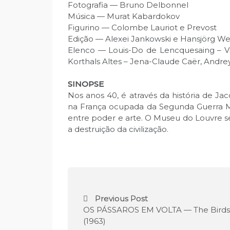
Fotografia — Bruno Delbonnel
Música — Murat Kabardokov
Figurino — Colombe Lauriot e Prevost
Edição — Alexei Jankowski e Hansjörg We
Elenco — Louis-Do de Lencquesaing – 
Korthals Altes – Jena-Claude Caër, Andr
SINOPSE
Nos anos 40, é através da história de J
na França ocupada da Segunda Guerra Mu
entre poder e arte. O Museu do Louvre se
a destruição da civilização.
N
Previous Post
a
OS PÁSSAROS EM VOLTA — The Birds
(1963)