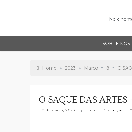
Skip
to
content
No cinema,
SOBRE NÓS
Home
»
2023
»
Março
»
8
»
O SAQ
O SAQUE DAS ARTES —
8 de Março, 2023
By
admin
Destruição — C