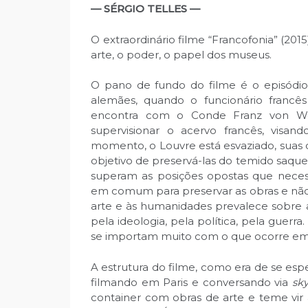
— SÉRGIO TELLES —
O extraordinário filme “Francofonia” (201
arte, o poder, o papel dos museus.
O pano de fundo do filme é o episódio
alemães, quando o funcionário francês
encontra com o Conde Franz von Wolff
supervisionar o acervo francês, visan
momento, o Louvre está esvaziado, suas 
objetivo de preservá-las do temido saqu
superam as posições opostas que nece
em comum para preservar as obras e não 
arte e às humanidades prevalece sobre a
pela ideologia, pela política, pela guer
se importam muito com o que ocorre em s
A estrutura do filme, como era de se e
filmando em Paris e conversando via
sk
container com obras de arte e teme vir