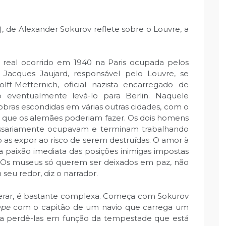
5), de Alexander Sokurov reflete sobre o Louvre, a
 real ocorrido em 1940 na Paris ocupada pelos
 Jacques Jaujard, responsável pelo Louvre, se
-Metternich, oficial nazista encarregado de
do eventualmente levá-lo para Berlin. Naquele
obras escondidas em várias outras cidades, com o
e que os alemães poderiam fazer. Os dois homens
ssariamente ocupavam e terminam trabalhando
as expor ao risco de serem destruídas. O amor à
 paixão imediata das posições inimigas impostas
ra. Os museus só querem ser deixados em paz, não
eu redor, diz o narrador.
sperar, é bastante complexa. Começa com Sokurov
ype
com o capitão de um navio que carrega um
 a perdê-las em função da tempestade que está