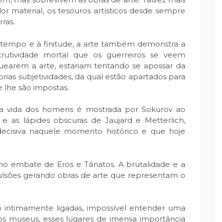
or material, os tesouros artísticos desde sempre
ras.
 tempo e à finitude, a arte também demonstra a
trutividade mortal que os guerreiros se veem
earem a arte, estariam tentando se apossar da
rias subjetividades, da qual estão apartados para
 lhe são impostas.
da vida dos homens é mostrada por Sokurov ao
e as lápides obscuras de Jaujard e Metterlich,
ecisiva naquele momento histórico e que hoje
erno embate de Eros e Tânatos. A brutalidade e a
pulsões gerando obras de arte que representam o
.
ão intimamente ligadas, impossível entender uma
nos museus, esses lugares de imensa importância