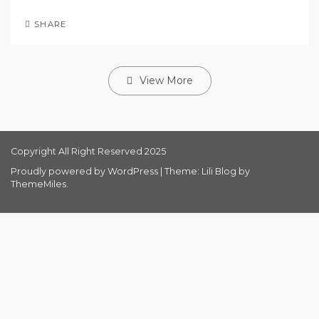
SHARE
View More
Copyright All Right Reserved 2025
Proudly powered by WordPress
|
Theme: Lili Blog by
ThemeMiles
.