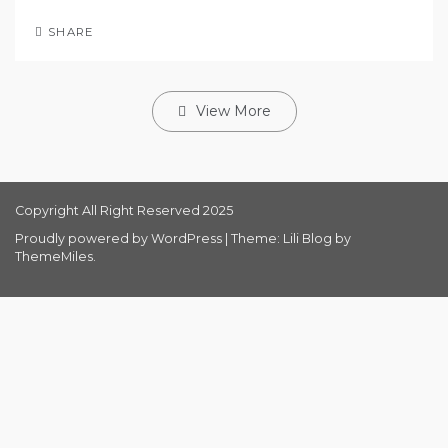
SHARE
View More
Copyright All Right Reserved 2025
Proudly powered by WordPress
|
Theme: Lili Blog by
ThemeMiles
.