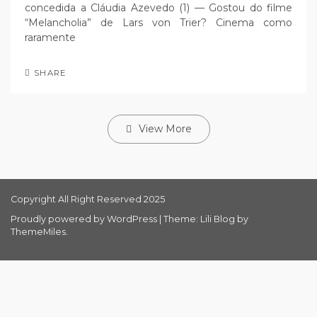
concedida a Cláudia Azevedo (1) — Gostou do filme
“Melancholia” de Lars von Trier? Cinema como
raramente
SHARE
View More
Copyright All Right Reserved 2025
Proudly powered by WordPress
|
Theme: Lili Blog by
ThemeMiles
.