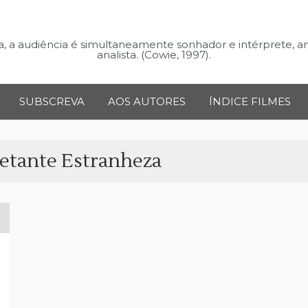
 a audiência é simultaneamente sonhador e intérprete, a
analista. (Cowie, 1997).
SUBSCREVA
AOS AUTORES
ÍNDICE FILMES
etante Estranheza