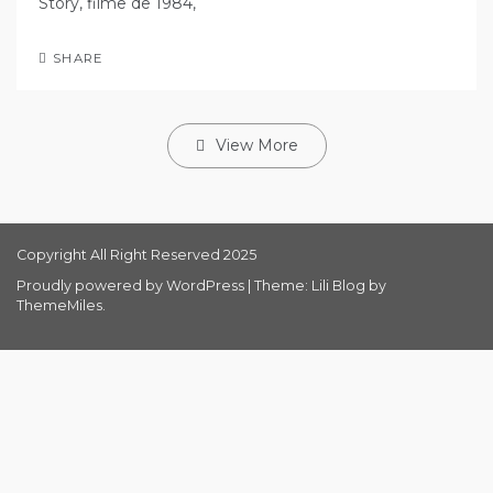
Story, filme de 1984,
SHARE
View More
Copyright All Right Reserved 2025
Proudly powered by WordPress
|
Theme: Lili Blog by
ThemeMiles
.