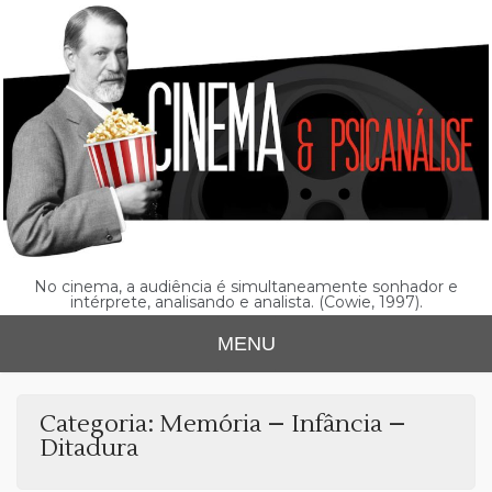
Skip
to
content
No cinema, a audiência é simultaneamente sonhador e
intérprete, analisando e analista. (Cowie, 1997).
MENU
Categoria:
Memória – Infância –
Ditadura