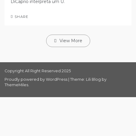
DiCaprio interpreta um U.
SHARE
View More
Copyright All Right Reserved 2025
Proudly powered by WordPress
|
Theme: Lili Blog by
ThemeMiles
.