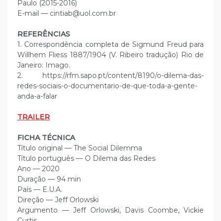
Paulo (2015-2016)
E-mail — cintiab@uol.com.br
REFERÊNCIAS
1. Correspondência completa de Sigmund Freud para
Willhem Fliess 1887/1904 (V. Ribeiro tradução) Rio de
Janeiro: Imago.
2. https://rfm.sapo.pt/content/8190/o-dilema-das-
redes-sociais-o-documentario-de-que-toda-a-gente-
anda-a-falar
TRAILER
FICHA TÉCNICA
Título original — The Social Dilemma
Título português — O Dilema das Redes
Ano — 2020
Duração — 94 min
País — E.U.A.
Direção — Jeff Orlowski
Argumento — Jeff Orlowski, Davis Coombe, Vickie
Curtis