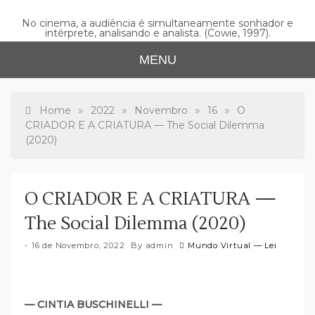
Skip
to
No cinema, a audiência é simultaneamente sonhador e
intérprete, analisando e analista. (Cowie, 1997).
content
MENU
»
»
»
»
Home
2022
Novembro
16
O
CRIADOR E A CRIATURA — The Social Dilemma
(2020)
O CRIADOR E A CRIATURA —
The Social Dilemma (2020)
16 de Novembro, 2022
By
admin
Mundo Virtual — Lei
— CINTIA BUSCHINELLI —