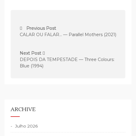
N
Previous Post
a
CALAR OU FALAR… — Parallel Mothers (2021)
v
e
Next Post
g
DEPOIS DA TEMPESTADE — Three Colours:
Blue (1994)
a
ç
ã
o
d
ARCHIVE
e
a
Julho 2026
r