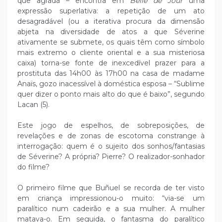
que agrada – encontra em
Belle de Jour
uma
expressão superlativa: a repetição de um ato
desagradável (ou a iterativa procura da dimensão
abjeta na diversidade de atos a que Séverine
ativamente se submete, os quais têm como símbolo
mais extremo o cliente oriental e a sua misteriosa
caixa) torna-se fonte de inexcedível prazer para a
prostituta das 14h00 às 17h00 na casa de madame
Anaïs, gozo inacessível à doméstica esposa – “Sublime
quer dizer o ponto mais alto do que é baixo”, segundo
Lacan (5).
Este jogo de espelhos, de sobreposições, de
revelações e de zonas de escotoma constrange à
interrogação: quem é o sujeito dos sonhos/fantasias
de Séverine? A própria? Pierre? O realizador-sonhador
do filme?
O primeiro filme que Buñuel se recorda de ter visto
em criança impressionou-o muito: “via-se um
paralítico num cadeirão e a sua mulher. A mulher
matava-o. Em seguida, o fantasma do paralítico