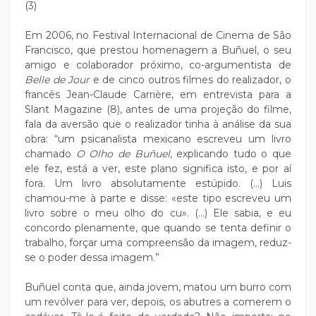
(3)
Em 2006, no Festival Internacional de Cinema de São
Francisco, que prestou homenagem a Buñuel, o seu
amigo e colaborador próximo, co-argumentista de
Belle de Jour
e de cinco outros filmes do realizador, o
francês Jean-Claude Carrière, em entrevista para a
Slant Magazine (8), antes de uma projeção do filme,
fala da aversão que o realizador tinha à análise da sua
obra: “um psicanalista mexicano escreveu um livro
chamado
O Olho de Buñuel
, explicando tudo o que
ele fez, está a ver, este plano significa isto, e por aí
fora. Um livro absolutamente estúpido. (…) Luis
chamou-me à parte e disse: «este tipo escreveu um
livro sobre o meu olho do cu». (…) Ele sabia, e eu
concordo plenamente, que quando se tenta definir o
trabalho, forçar uma compreensão da imagem, reduz-
se o poder dessa imagem.”
Buñuel conta que, ainda jovem, matou um burro com
um revólver para ver, depois, os abutres a comerem o