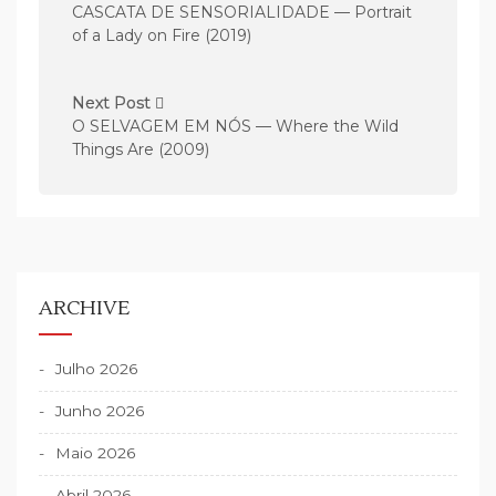
a
CASCATA DE SENSORIALIDADE — Portrait
v
of a Lady on Fire (2019)
e
g
Next Post
O SELVAGEM EM NÓS — Where the Wild
a
Things Are (2009)
ç
ã
o
d
e
ARCHIVE
a
r
Julho 2026
t
Junho 2026
i
Maio 2026
g
Abril 2026