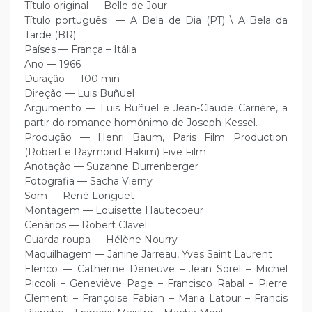
Título original — Belle de Jour
Título português — A Bela de Dia (PT) \ A Bela da
Tarde (BR)
Países — França – Itália
Ano — 1966
Duração — 100 min
Direção — Luis Buñuel
Argumento — Luis Buñuel e Jean-Claude Carrière, a
partir do romance homónimo de Joseph Kessel.
Produção — Henri Baum, Paris Film Production
(Robert e Raymond Hakim) Five Film
Anotação — Suzanne Durrenberger
Fotografia — Sacha Vierny
Som — René Longuet
Montagem — Louisette Hautecoeur
Cenários — Robert Clavel
Guarda-roupa — Hélène Nourry
Maquilhagem — Janine Jarreau, Yves Saint Laurent
Elenco — Catherine Deneuve – Jean Sorel – Michel
Piccoli – Geneviève Page – Francisco Rabal – Pierre
Clementi – Françoise Fabian – Maria Latour – Francis