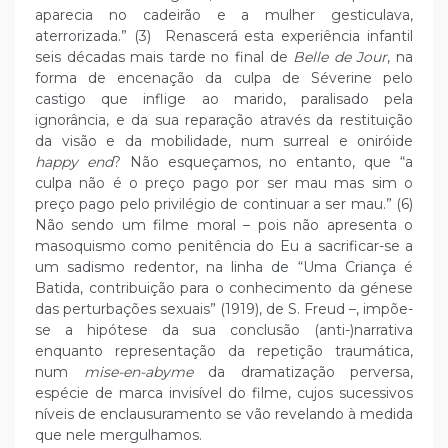
aparecia no cadeirão e a mulher gesticulava,
aterrorizada.” (3) Renascerá esta experiência infantil
seis décadas mais tarde no final de
Belle de Jour
, na
forma de encenação da culpa de Séverine pelo
castigo que inflige ao marido, paralisado pela
ignorância, e da sua reparação através da restituição
da visão e da mobilidade, num surreal e oniróide
happy end
? Não esqueçamos, no entanto, que “a
culpa não é o preço pago por ser mau mas sim o
preço pago pelo privilégio de continuar a ser mau.” (6)
Não sendo um filme moral – pois não apresenta o
masoquismo como penitência do Eu a sacrificar-se a
um sadismo redentor, na linha de “Uma Criança é
Batida, contribuição para o conhecimento da génese
das perturbações sexuais” (1919), de S. Freud –, impõe-
se a hipótese da sua conclusão (anti-)narrativa
enquanto representação da repetição traumática,
num
mise-en-abyme
da dramatização perversa,
espécie de marca invisível do filme, cujos sucessivos
níveis de enclausuramento se vão revelando à medida
que nele mergulhamos.