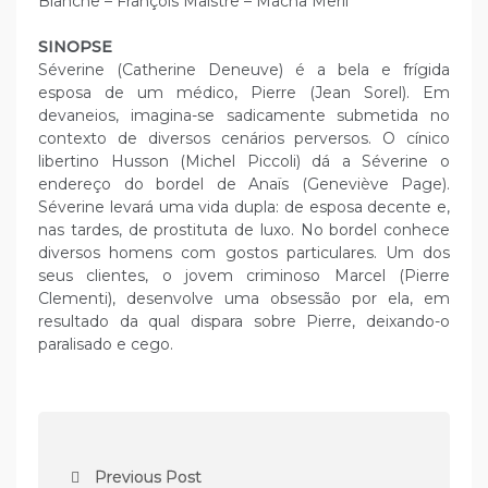
Blanche – François Maistre – Macha Meril
SINOPSE
Séverine (Catherine Deneuve) é a bela e frígida
esposa de um médico, Pierre (Jean Sorel). Em
devaneios, imagina-se sadicamente submetida no
contexto de diversos cenários perversos. O cínico
libertino Husson (Michel Piccoli) dá a Séverine o
endereço do bordel de Anaïs (Geneviève Page).
Séverine levará uma vida dupla: de esposa decente e,
nas tardes, de prostituta de luxo. No bordel conhece
diversos homens com gostos particulares. Um dos
seus clientes, o jovem criminoso Marcel (Pierre
Clementi), desenvolve uma obsessão por ela, em
resultado da qual dispara sobre Pierre, deixando-o
paralisado e cego.
N
Previous Post