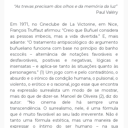
“As trevas precisam dos olhos e da memória da luz”
Paul Valéry
Em 1971, no Cineclube de La Victorine, em Nice,
François Truffaut afirmou: “Creio que Buñuel considera
as pessoas imbecis, mas a vida divertida.” E, mais
adiante: “O tratamento antipsicológico do argumento
buñueliano funciona com base no princípio do banho
escocês – alternância de notações favoráveis e
desfavoráveis, positivas e negativas, lógicas e
insensatas – e aplica-se tanto às situações quanto às
personagens.” (1) Um jogo com e pelo contraditório, o
absurdo e o irónico da condição humana, o pulsional, o
violento, o erótico e o racional, jogo esse que encontra
na expressão surrealista um modo de se mostrar,
mais do que de dizer-se. Manoel de Oliveira (2), diz do
autor: “No cinema dele há sempre uma
transcendência. O surrealismo, nele, é uma fórmula
que é muito favorável ao seu lado irreverente. Não é
tanto uma fórmula estética, mas uma maneira de
expressar o íntimo do ser humano – na sua