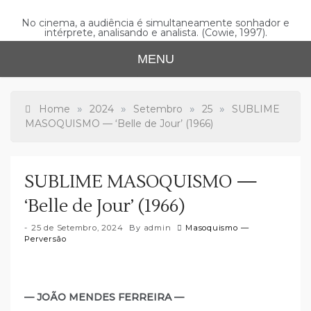
Skip
to
No cinema, a audiência é simultaneamente sonhador e
intérprete, analisando e analista. (Cowie, 1997).
content
MENU
»
»
»
»
Home
2024
Setembro
25
SUBLIME
MASOQUISMO — ‘Belle de Jour’ (1966)
SUBLIME MASOQUISMO —
‘Belle de Jour’ (1966)
25 de Setembro, 2024
By
admin
Masoquismo —
Perversão
— JOÃO MENDES FERREIRA —