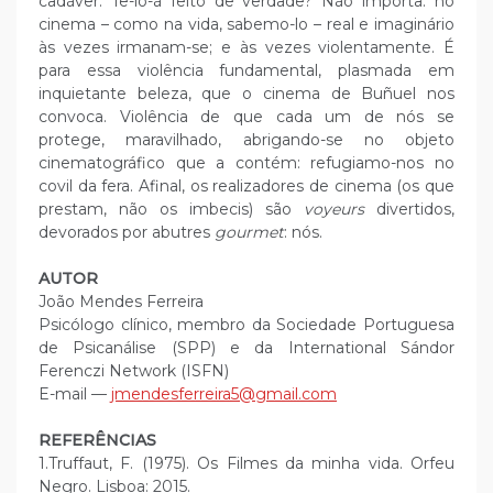
cadáver. Tê-lo-á feito de verdade? Não importa: no
cinema – como na vida, sabemo-lo – real e imaginário
às vezes irmanam-se; e às vezes violentamente. É
para essa violência fundamental, plasmada em
inquietante beleza, que o cinema de Buñuel nos
convoca. Violência de que cada um de nós se
protege, maravilhado, abrigando-se no objeto
cinematográfico que a contém: refugiamo-nos no
covil da fera. Afinal, os realizadores de cinema (os que
prestam, não os imbecis) são
voyeurs
divertidos,
devorados por abutres
gourmet
: nós.
AUTOR
João Mendes Ferreira
Psicólogo clínico, membro da Sociedade Portuguesa
de Psicanálise (SPP) e da International Sándor
Ferenczi Network (ISFN)
E-mail —
jmendesferreira5@gmail.com
REFERÊNCIAS
1.Truffaut, F. (1975). Os Filmes da minha vida. Orfeu
Negro. Lisboa: 2015.