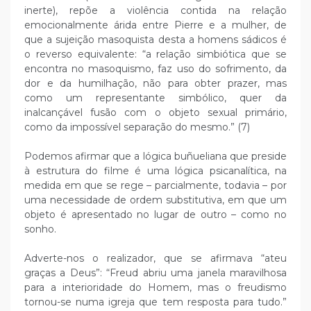
inerte), repõe a violência contida na relação
emocionalmente árida entre Pierre e a mulher, de
que a sujeição masoquista desta a homens sádicos é
o reverso equivalente: “a relação simbiótica que se
encontra no masoquismo, faz uso do sofrimento, da
dor e da humilhação, não para obter prazer, mas
como um representante simbólico, quer da
inalcançável fusão com o objeto sexual primário,
como da impossível separação do mesmo.” (7)
Podemos afirmar que a lógica buñueliana que preside
à estrutura do filme é uma lógica psicanalítica, na
medida em que se rege – parcialmente, todavia – por
uma necessidade de ordem substitutiva, em que um
objeto é apresentado no lugar de outro – como no
sonho.
Adverte-nos o realizador, que se afirmava “ateu
graças a Deus”: “Freud abriu uma janela maravilhosa
para a interioridade do Homem, mas o freudismo
tornou-se numa igreja que tem resposta para tudo.”