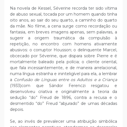
Na novela de Kessel, Séverine recorda ter sido vítima
de abuso sexual, tocada por um homem quando tinha
oito anos, ao sair do seu quarto, a caminho do quarto
da mãe. No filme, a cena surge como recordação ou
fantasia, em breves imagens apenas, sem palavras, a
sugerir a origem traumática da compulsão à
repetição, no encontro com homens ativamente
abusivos: o corruptor Housson; o delinquente Marcel,
obcecado por Séverine, que dispara sobre Pierre e é
mortalmente baleado pela polícia; o cliente oriental,
que fala incessantemente, e de maneira arrelacional,
numa língua estranha e ininteligível para ela, a lembrar
a
Confusão de Línguas entre os Adultos e a Criança
(1933)com que Sándor Ferenczi resgatou e
desenvolveu criativa e originalmente a teoria da
sedução “do” Freud de 1896, contra a recusa e o
desmentido “do” Freud “abjurado” de umas décadas
depois.
Se, ao invés de prevalecer uma atribuição simbólica