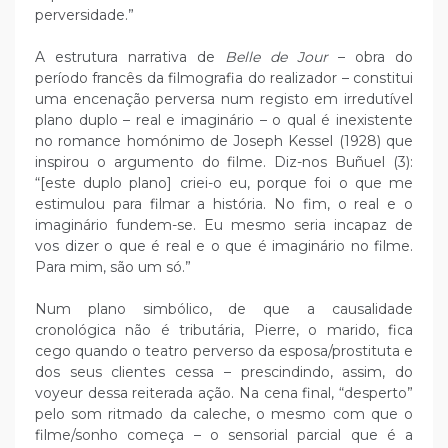
perversidade.”
A estrutura narrativa de
Belle de Jour
– obra do
período francês da filmografia do realizador – constitui
uma encenação perversa num registo em irredutível
plano duplo – real e imaginário – o qual é inexistente
no romance homónimo de Joseph Kessel (1928) que
inspirou o argumento do filme. Diz-nos Buñuel (3):
“[este duplo plano] criei-o eu, porque foi o que me
estimulou para filmar a história. No fim, o real e o
imaginário fundem-se. Eu mesmo seria incapaz de
vos dizer o que é real e o que é imaginário no filme.
Para mim, são um só.”
Num plano simbólico, de que a causalidade
cronológica não é tributária, Pierre, o marido, fica
cego quando o teatro perverso da esposa/prostituta e
dos seus clientes cessa – prescindindo, assim, do
voyeur dessa reiterada ação. Na cena final, “desperto”
pelo som ritmado da caleche, o mesmo com que o
filme/sonho começa – o sensorial parcial que é a