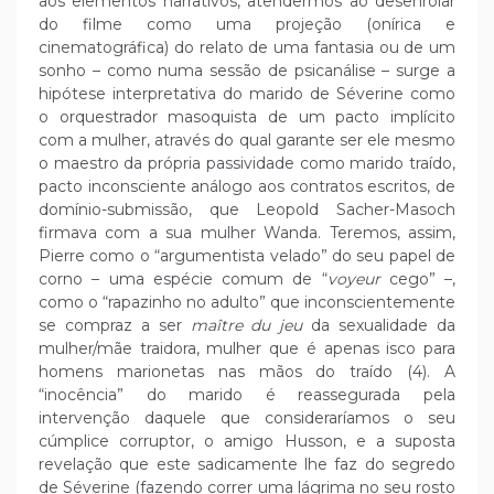
aos elementos narrativos, atendermos ao desenrolar
do filme como uma projeção (onírica e
cinematográfica) do relato de uma fantasia ou de um
sonho – como numa sessão de psicanálise – surge a
hipótese interpretativa do marido de Séverine como
o orquestrador masoquista de um pacto implícito
com a mulher, através do qual garante ser ele mesmo
o maestro da própria passividade como marido traído,
pacto inconsciente análogo aos contratos escritos, de
domínio-submissão, que Leopold Sacher-Masoch
firmava com a sua mulher Wanda. Teremos, assim,
Pierre como o “argumentista velado” do seu papel de
corno – uma espécie comum de “
voyeur
cego” –,
como o “rapazinho no adulto” que inconscientemente
se compraz a ser
maître du jeu
da sexualidade da
mulher/mãe traidora, mulher que é apenas isco para
homens marionetas nas mãos do traído (4). A
“inocência” do marido é reassegurada pela
intervenção daquele que consideraríamos o seu
cúmplice corruptor, o amigo Husson, e a suposta
revelação que este sadicamente lhe faz do segredo
de Séverine (fazendo correr uma lágrima no seu rosto