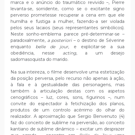
marca e o anúncio do traumático revivido –, Pierre
levanta-se, sorridente, como se o excitante signo
perverso prometesse recuperar a cena em que ele
humilha e fustiga a mulher, fazendo-a ser violada
pelos seus lacaios (seus representantes simbólicos).
Neste sonho-emblema parece pré-determinar-se –
paradoxalmente,
a posteriori
– o destino de Séverine
enquanto
belle de jour
, e explicitar-se a sua
obediência, nesse
acting
, a um desejo
sadomasoquista do marido.
Na sua inteireza, o filme desenvolve uma estetização
da posição perversa, pelo recurso não apenas à ação,
à fala e à gestualidade das personagens, mas
também à articulação destas com os aspetos
cenográficos – luz, cores, sons, figurinos –, num
convite do espectador à fetichização dos planos,
produtos de um controlo acérrimo do olhar do
realizador. A aproximação que Sergio Benvenuto (4)
faz do conceito de sublime na perversão, ao conceito
kantiano de sublime dinâmico – excitar um desprazer