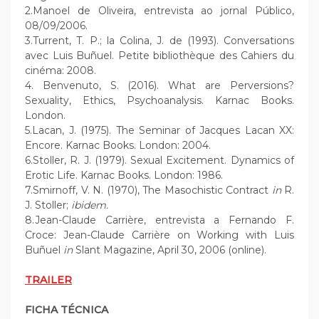
2.Manoel de Oliveira, entrevista ao jornal Público,
08/09/2006.
3.Turrent, T. P.; la Colina, J. de (1993). Conversations
avec Luis Buñuel. Petite bibliothèque des Cahiers du
cinéma: 2008.
4. Benvenuto, S. (2016). What are Perversions?
Sexuality, Ethics, Psychoanalysis. Karnac Books.
London.
5.Lacan, J. (1975). The Seminar of Jacques Lacan XX:
Encore. Karnac Books. London: 2004.
6.Stoller, R. J. (1979). Sexual Excitement. Dynamics of
Erotic Life. Karnac Books. London: 1986.
7.Smirnoff, V. N. (1970), The Masochistic Contract
in
R.
J. Stoller;
ibidem.
8.Jean-Claude Carrière, entrevista a Fernando F.
Croce: Jean-Claude Carrière on Working with Luis
Buñuel
in
Slant Magazine, April 30, 2006 (online).
TRAILER
FICHA TÉCNICA